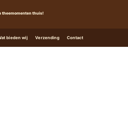
 én theemomenten thuis!
at bieden wij
Verzending
Contact