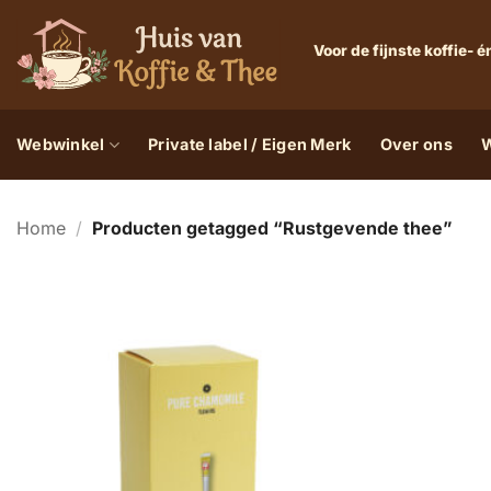
Ga
naar
Voor de fijnste koffie-
inhoud
Webwinkel
Private label / Eigen Merk
Over ons
W
Home
/
Producten getagged “Rustgevende thee”