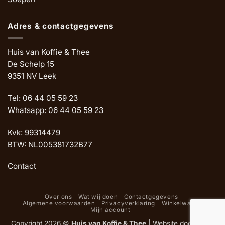
Adres & contactgegevens
Huis van Koffie & Thee
De Schelp 15
9351 NV Leek
Tel: 06 44 05 59 23
Whatsapp: 06 44 05 59 23
Kvk: 99314479
BTW: NL005381732B77
Contact
Over ons
Wat wij doen
Contactgegevens
Algemene voorwaarden
Privacyverklaring
Winkelwagen
Mijn account
Copyright 2026 ©
Huis van Koffie & Thee
|
Website door Oemf