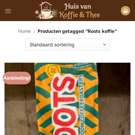
Ga
naar
inhoud
Home
/
Producten getagged “Roots koffie”
Aanbieding!