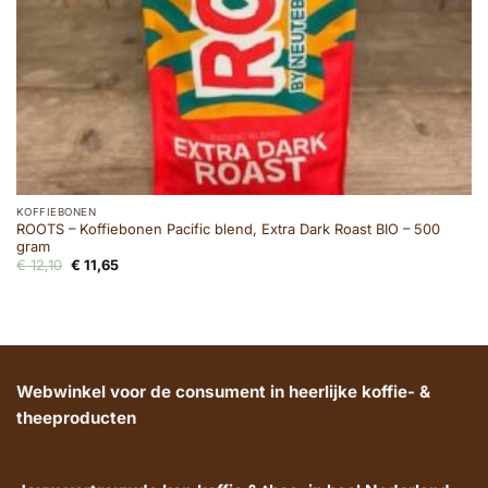
KOFFIEBONEN
ROOTS – Koffiebonen Pacific blend, Extra Dark Roast BIO – 500
gram
Oorspronkelijke
Huidige
€
12,10
€
11,65
prijs
prijs
was:
is:
€ 12,10.
€ 11,65.
Webwinkel voor de consument in heerlijke koffie- &
theeproducten