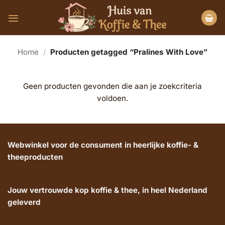
Ga
naar
inhoud
Home
/
Producten getagged “Pralines With Love”
Geen producten gevonden die aan je zoekcriteria
voldoen.
Webwinkel voor de consument in heerlijke koffie- &
theeproducten
Jouw vertrouwde kop koffie & thee, in heel Nederland
geleverd