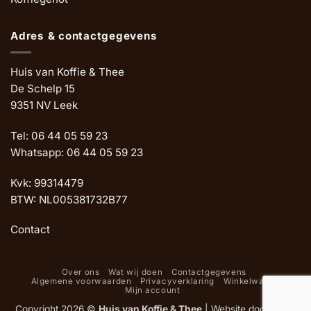
Adres & contactgegevens
Huis van Koffie & Thee
De Schelp 15
9351 NV Leek
Tel: 06 44 05 59 23
Whatsapp: 06 44 05 59 23
Kvk: 99314479
BTW: NL005381732B77
Contact
Over ons
Wat wij doen
Contactgegevens
Algemene voorwaarden
Privacyverklaring
Winkelwagen
Mijn account
Copyright 2026 ©
Huis van Koffie & Thee
|
Website door Oemf