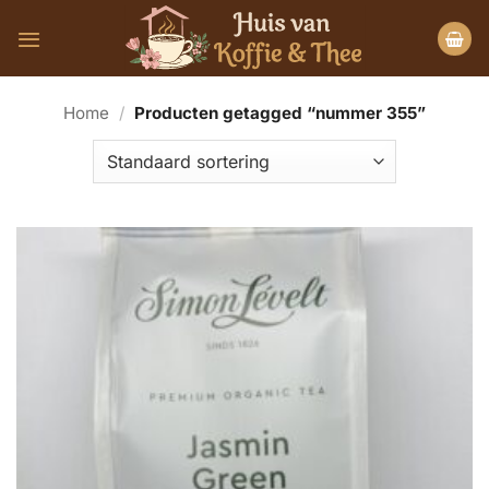
Ga
naar
inhoud
Home
/
Producten getagged “nummer 355”