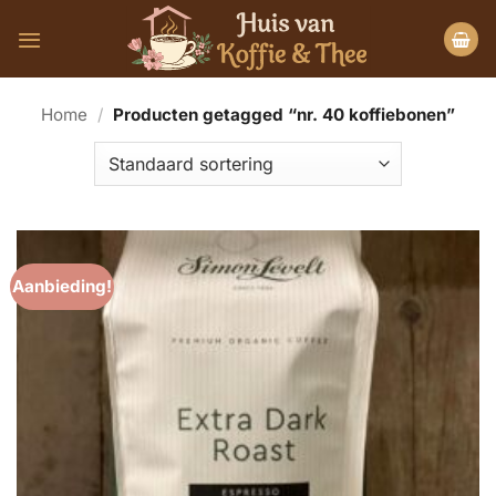
Ga
naar
inhoud
Home
/
Producten getagged “nr. 40 koffiebonen”
Aanbieding!