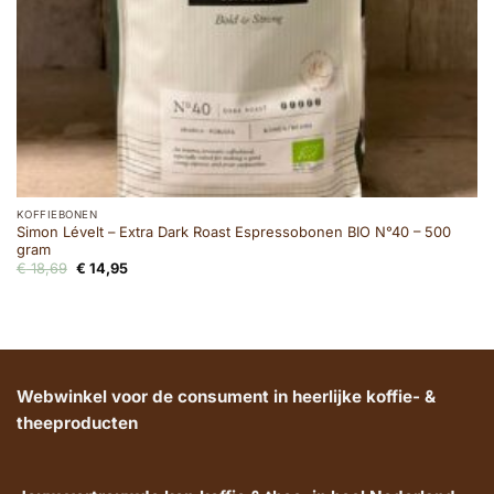
KOFFIEBONEN
Simon Lévelt – Extra Dark Roast Espressobonen BIO N°40 – 500
gram
Oorspronkelijke
Huidige
€
18,69
€
14,95
prijs
prijs
was:
is:
€ 18,69.
€ 14,95.
Webwinkel voor de consument in heerlijke koffie- &
theeproducten