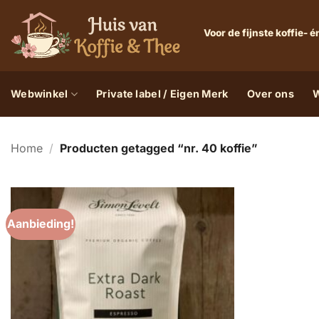
Ga
naar
Voor de fijnste koffie-
inhoud
Webwinkel
Private label / Eigen Merk
Over ons
W
Home
/
Producten getagged “nr. 40 koffie”
Aanbieding!