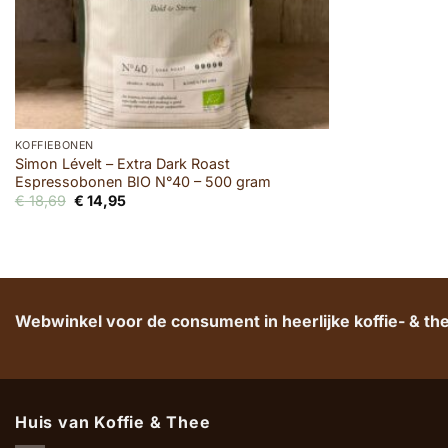
KOFFIEBONEN
Simon Lévelt – Extra Dark Roast
Espressobonen BIO N°40 – 500 gram
Oorspronkelijke
Huidige
€
18,69
€
14,95
prijs
prijs
was:
is:
€ 18,69.
€ 14,95.
Webwinkel voor de consument in heerlijke koffie- & t
Huis van Koffie & Thee