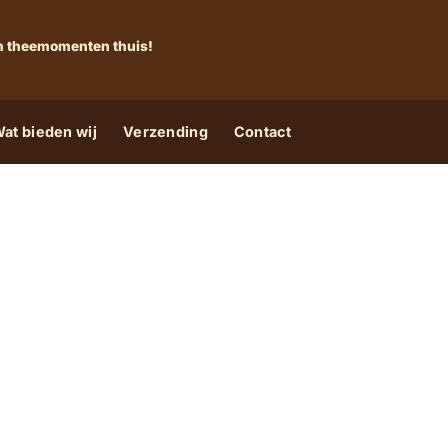
 én theemomenten thuis!
at bieden wij
Verzending
Contact