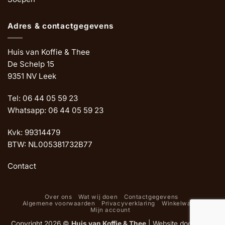
Adres & contactgegevens
Huis van Koffie & Thee
De Schelp 15
9351 NV Leek
Tel: 06 44 05 59 23
Whatsapp: 06 44 05 59 23
Kvk: 99314479
BTW: NL005381732B77
Contact
Over ons
Wat wij doen
Contactgegevens
Algemene voorwaarden
Privacyverklaring
Winkelwagen
Mijn account
Copyright 2026 ©
Huis van Koffie & Thee
|
Website door Oemf