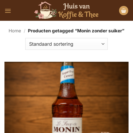
Ga
naar
inhoud
Home
/
Producten getagged “Monin zonder suiker”