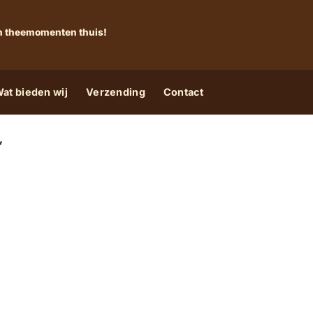
 én theemomenten thuis!
at bieden wij
Verzending
Contact
”