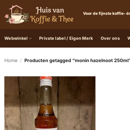
Ga
naar
Voor de fijnste koffie-
inhoud
Webwinkel
Private label / Eigen Merk
Over ons
W
Home
/
Producten getagged “monin hazelnoot 250ml