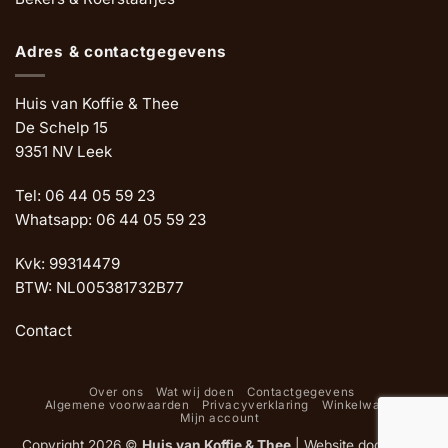
Adres & contactgegevens
Huis van Koffie & Thee
De Schelp 15
9351 NV Leek
Tel: 06 44 05 59 23
Whatsapp: 06 44 05 59 23
Kvk: 99314479
BTW: NL005381732B77
Contact
Over ons
Wat wij doen
Contactgegevens
Algemene voorwaarden
Privacyverklaring
Winkelwagen
Mijn account
Copyright 2026 ©
Huis van Koffie & Thee
|
Website door Oemf