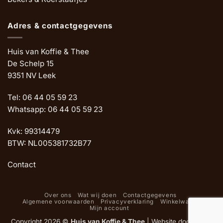
Adres & contactgegevens
Huis van Koffie & Thee
De Schelp 15
9351 NV Leek
Tel: 06 44 05 59 23
Whatsapp: 06 44 05 59 23
Kvk: 99314479
BTW: NL005381732B77
Contact
Over ons
Wat wij doen
Contactgegevens
Algemene voorwaarden
Privacyverklaring
Winkelwagen
Mijn account
Copyright 2026 ©
Huis van Koffie & Thee
|
Website door Oemf