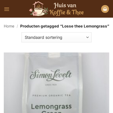
Ga
naar
inhoud
Home
/
Producten getagged “Losse thee Lemongrass”