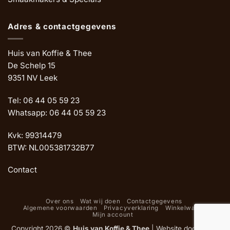
Adres & contactgegevens
Huis van Koffie & Thee
De Schelp 15
9351 NV Leek
Tel: 06 44 05 59 23
Whatsapp: 06 44 05 59 23
Kvk: 99314479
BTW: NL005381732B77
Contact
Over ons
Wat wij doen
Contactgegevens
Algemene voorwaarden
Privacyverklaring
Winkelwagen
Mijn account
Copyright 2026 ©
Huis van Koffie & Thee
|
Website door Oemf