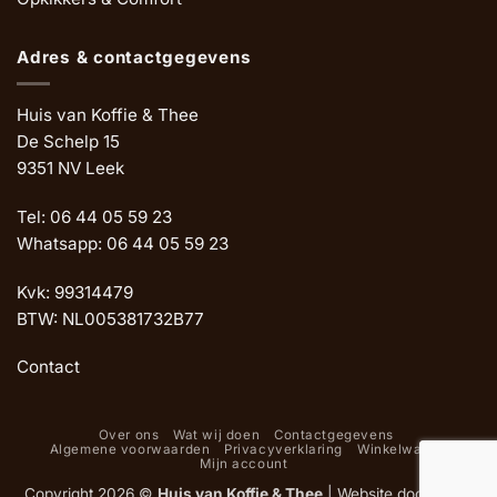
Adres & contactgegevens
Huis van Koffie & Thee
De Schelp 15
9351 NV Leek
Tel: 06 44 05 59 23
Whatsapp: 06 44 05 59 23
Kvk: 99314479
BTW: NL005381732B77
Contact
Over ons
Wat wij doen
Contactgegevens
Algemene voorwaarden
Privacyverklaring
Winkelwagen
Mijn account
Copyright 2026 ©
Huis van Koffie & Thee
|
Website door Oemf