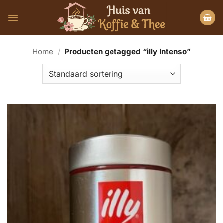
Ga
naar
inhoud
Home
/
Producten getagged “illy Intenso”