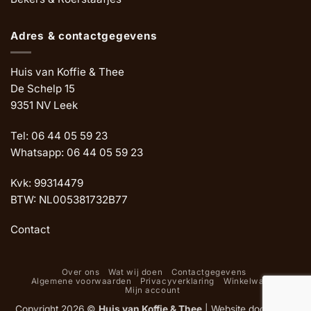
Adres & contactgegevens
Huis van Koffie & Thee
De Schelp 15
9351 NV Leek
Tel: 06 44 05 59 23
Whatsapp: 06 44 05 59 23
Kvk: 99314479
BTW: NL005381732B77
Contact
Over ons
Wat wij doen
Contactgegevens
Algemene voorwaarden
Privacyverklaring
Winkelwagen
Mijn account
Copyright 2026 ©
Huis van Koffie & Thee
|
Website door Oemf