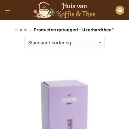
Ga
naar
inhoud
Home
/
Producten getagged “IJzerhardthee”