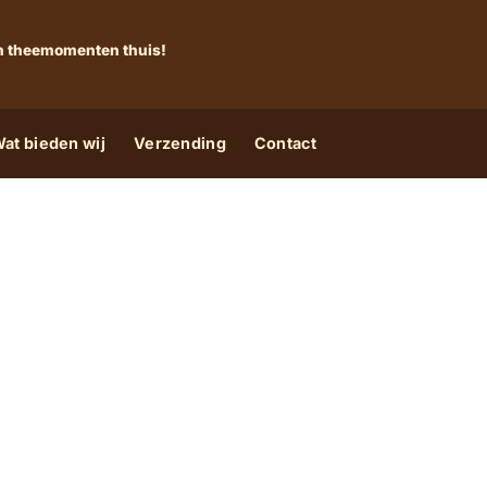
 én theemomenten thuis!
at bieden wij
Verzending
Contact