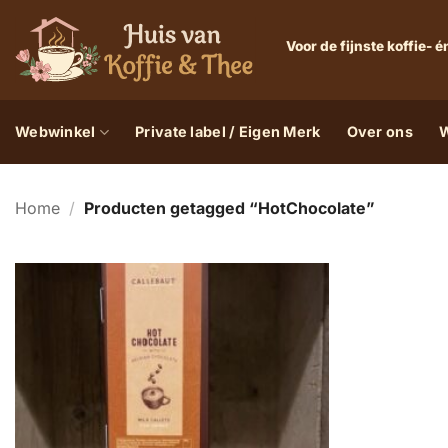
Ga
naar
Voor de fijnste koffie-
inhoud
Webwinkel
Private label / Eigen Merk
Over ons
W
Home
/
Producten getagged “HotChocolate”