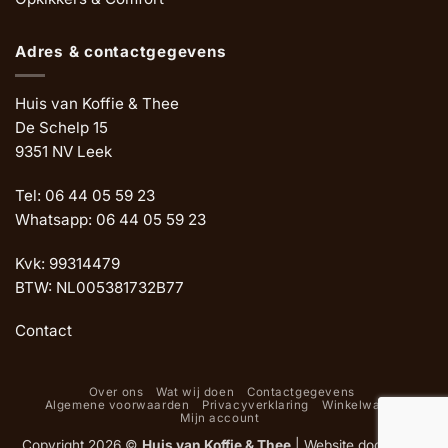
Adres & contactgegevens
Huis van Koffie & Thee
De Schelp 15
9351 NV Leek
Tel: 06 44 05 59 23
Whatsapp: 06 44 05 59 23
Kvk: 99314479
BTW: NL005381732B77
Contact
Over ons
Wat wij doen
Contactgegevens
Algemene voorwaarden
Privacyverklaring
Winkelwagen
Mijn account
Copyright 2026 ©
Huis van Koffie & Thee
|
Website door Oemf