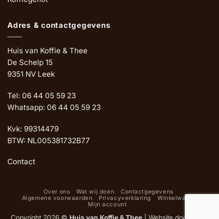
Adres & contactgegevens
Huis van Koffie & Thee
De Schelp 15
9351 NV Leek
Tel: 06 44 05 59 23
Whatsapp: 06 44 05 59 23
Kvk: 99314479
BTW: NL005381732B77
Contact
Over ons
Wat wij doen
Contactgegevens
Algemene voorwaarden
Privacyverklaring
Winkelwagen
Mijn account
Copyright 2026 ©
Huis van Koffie & Thee
|
Website door Oemf