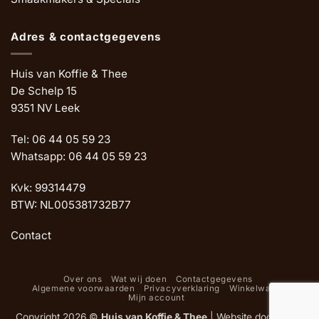
Adres & contactgegevens
Huis van Koffie & Thee
De Schelp 15
9351 NV Leek
Tel: 06 44 05 59 23
Whatsapp: 06 44 05 59 23
Kvk: 99314479
BTW: NL005381732B77
Contact
Over ons
Wat wij doen
Contactgegevens
Algemene voorwaarden
Privacyverklaring
Winkelwagen
Mijn account
Copyright 2026 ©
Huis van Koffie & Thee
|
Website door Oemf