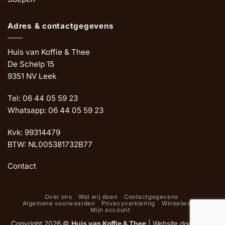
Adres & contactgegevens
Huis van Koffie & Thee
De Schelp 15
9351 NV Leek
Tel: 06 44 05 59 23
Whatsapp: 06 44 05 59 23
Kvk: 99314479
BTW: NL005381732B77
Contact
Over ons
Wat wij doen
Contactgegevens
Algemene voorwaarden
Privacyverklaring
Winkelwagen
Mijn account
Copyright 2026 ©
Huis van Koffie & Thee
|
Website door Oemf