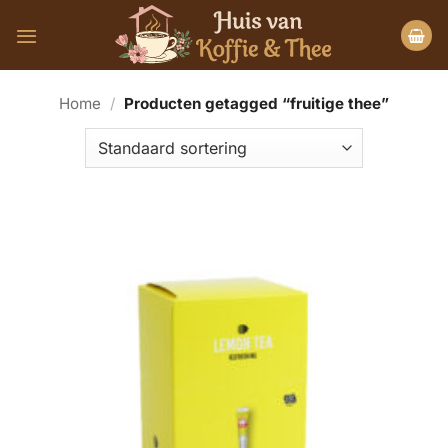
Ga
naar
inhoud
Home
/
Producten getagged “fruitige thee”