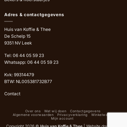
Adres & contactgegevens
Huis van Koffie & Thee
De Schelp 15
9351 NV Leek
Tel: 06 44 05 59 23
Whatsapp: 06 44 05 59 23
Kvk: 99314479
BTW: NL005381732B77
Contact
Over ons
Wat wij doen
Contactgegevens
Algemene voorwaarden
Privacyverklaring
Winkelwagen
Mijn account
Copyright 2026 ©
Huis van Koffie & Thee
|
Website door Oemf