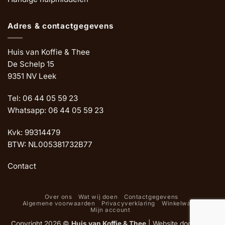
Adres & contactgegevens
Huis van Koffie & Thee
De Schelp 15
9351 NV Leek
Tel: 06 44 05 59 23
Whatsapp: 06 44 05 59 23
Kvk: 99314479
BTW: NL005381732B77
Contact
Over ons
Wat wij doen
Contactgegevens
Algemene voorwaarden
Privacyverklaring
Winkelwagen
Mijn account
Copyright 2026 ©
Huis van Koffie & Thee
|
Website door Oemf