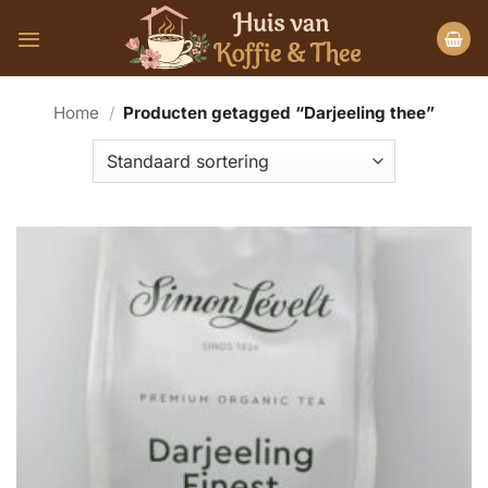
Ga
naar
inhoud
Home
/
Producten getagged “Darjeeling thee”