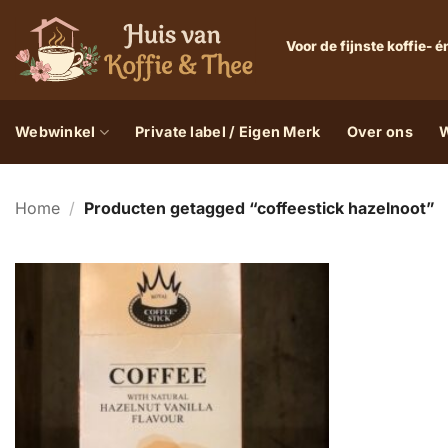
Ga
naar
Voor de fijnste koffie-
inhoud
Webwinkel
Private label / Eigen Merk
Over ons
W
Home
/
Producten getagged “coffeestick hazelnoot”