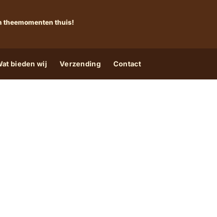
 én theemomenten thuis!
at bieden wij
Verzending
Contact