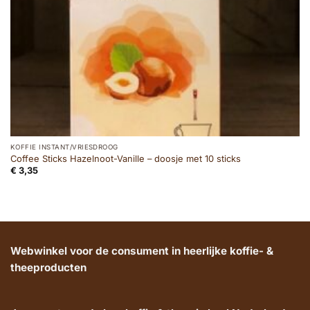
KOFFIE INSTANT/VRIESDROOG
Coffee Sticks Hazelnoot-Vanille – doosje met 10 sticks
€
3,35
Webwinkel voor de consument in heerlijke koffie- &
theeproducten