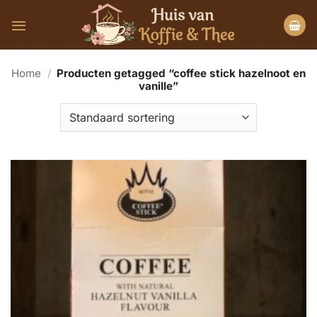
Ga
naar
inhoud
Home
/
Producten getagged “coffee stick hazelnoot en
vanille”