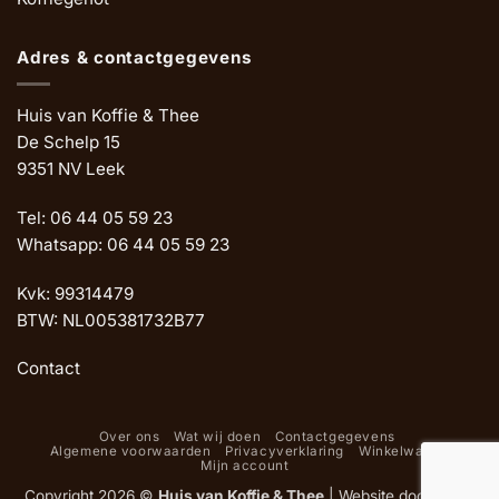
Adres & contactgegevens
Huis van Koffie & Thee
De Schelp 15
9351 NV Leek
Tel: 06 44 05 59 23
Whatsapp: 06 44 05 59 23
Kvk: 99314479
BTW: NL005381732B77
Contact
Over ons
Wat wij doen
Contactgegevens
Algemene voorwaarden
Privacyverklaring
Winkelwagen
Mijn account
Copyright 2026 ©
Huis van Koffie & Thee
|
Website door Oemf