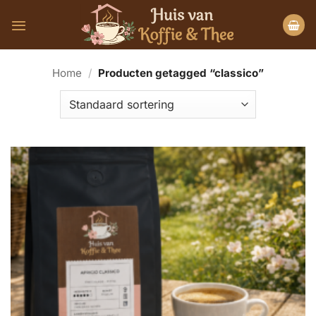
Ga
naar
inhoud
Home
/
Producten getagged “classico”