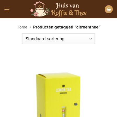
Ga
naar
inhoud
Home
/
Producten getagged “citroenthee”