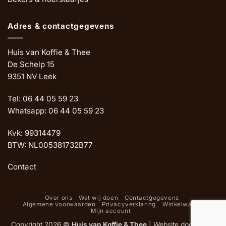
Adres & contactgegevens
Huis van Koffie & Thee
De Schelp 15
9351 NV Leek
Tel: 06 44 05 59 23
Whatsapp: 06 44 05 59 23
Kvk: 99314479
BTW: NL005381732B77
Contact
Over ons
Wat wij doen
Contactgegevens
Algemene voorwaarden
Privacyverklaring
Winkelwagen
Mijn account
Copyright 2026 ©
Huis van Koffie & Thee
|
Website door Oemf