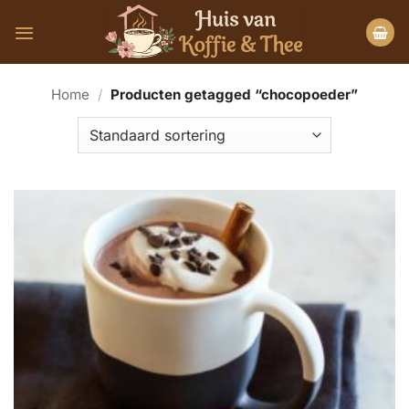
Ga
naar
inhoud
Home
/
Producten getagged “chocopoeder”