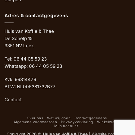
Adres & contactgegevens
Huis van Koffie & Thee
De Schelp 15
9351 NV Leek
Tel: 06 44 05 59 23
Whatsapp: 06 44 05 59 23
Kvk: 99314479
BTW: NL005381732B77
Contact
Over ons
Wat wij doen
Contactgegevens
Algemene voorwaarden
Privacyverklaring
Winkelwagen
Mijn account
Copyright 2026 ©
Huis van Koffie & Thee
|
Website door Oemf