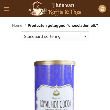
Ga
naar
inhoud
Home
/
Producten getagged “chocolademelk”