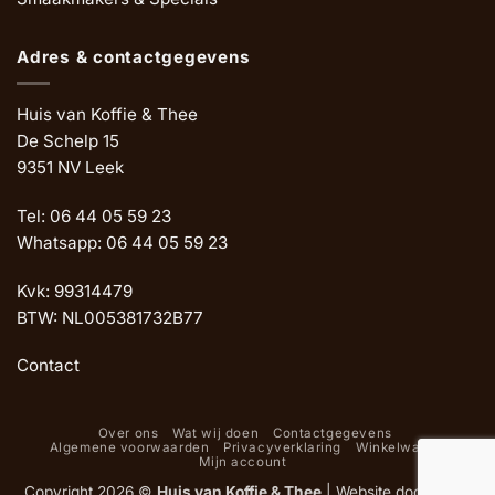
Adres & contactgegevens
Huis van Koffie & Thee
De Schelp 15
9351 NV Leek
Tel: 06 44 05 59 23
Whatsapp: 06 44 05 59 23
Kvk: 99314479
BTW: NL005381732B77
Contact
Over ons
Wat wij doen
Contactgegevens
Algemene voorwaarden
Privacyverklaring
Winkelwagen
Mijn account
Copyright 2026 ©
Huis van Koffie & Thee
|
Website door Oemf