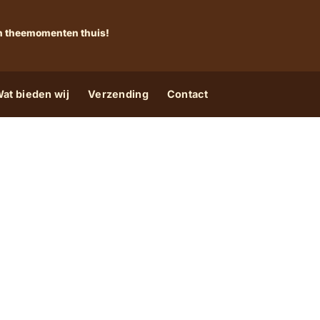
 én theemomenten thuis!
at bieden wij
Verzending
Contact