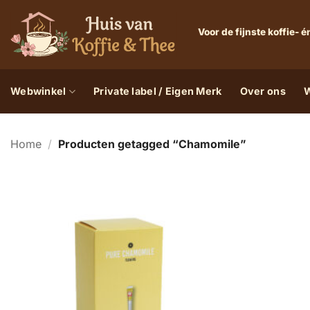
Ga
naar
Voor de fijnste koffie-
inhoud
Webwinkel
Private label / Eigen Merk
Over ons
W
Home
/
Producten getagged “Chamomile”