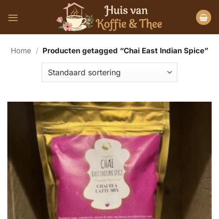
Ga
naar
inhoud
Home
/
Producten getagged “Chai East Indian Spice”