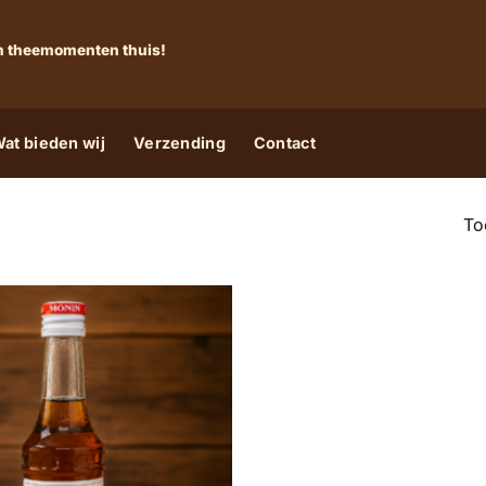
 én theemomenten thuis!
at bieden wij
Verzending
Contact
To