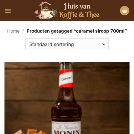
Ga
naar
inhoud
Home
/
Producten getagged “caramel siroop 700ml”