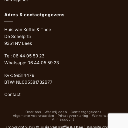
Adres & contactgegevens
Huis van Koffie & Thee
De Schelp 15
9351 NV Leek
Tel: 06 44 05 59 23
Whatsapp: 06 44 05 59 23
Kvk: 99314479
BTW: NL005381732B77
Contact
Over ons
Wat wij doen
Contactgegevens
Algemene voorwaarden
Privacyverklaring
Winkelwagen
Mijn account
Copyright 2026 ©
Huis van Koffie & Thee
|
Website door Oemf