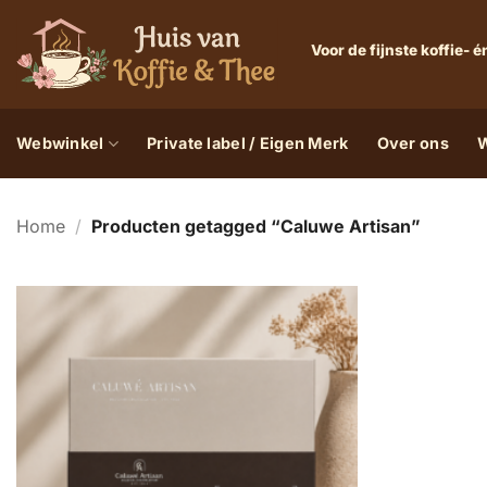
Ga
naar
Voor de fijnste koffie-
inhoud
Webwinkel
Private label / Eigen Merk
Over ons
W
Home
/
Producten getagged “Caluwe Artisan”