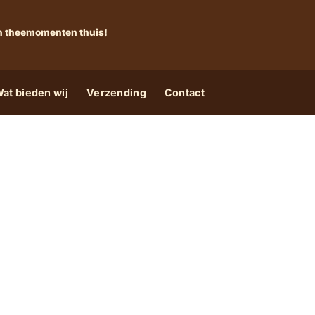
 én theemomenten thuis!
at bieden wij
Verzending
Contact