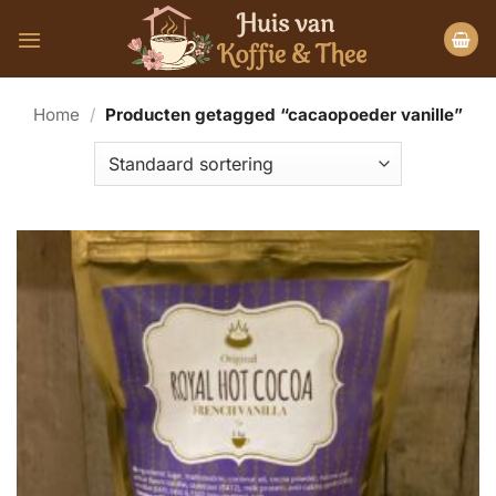
Ga
naar
inhoud
Home
/
Producten getagged “cacaopoeder vanille”