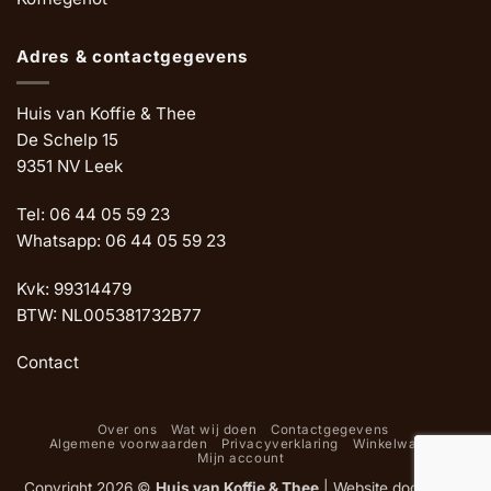
Adres & contactgegevens
Huis van Koffie & Thee
De Schelp 15
9351 NV Leek
Tel: 06 44 05 59 23
Whatsapp: 06 44 05 59 23
Kvk: 99314479
BTW: NL005381732B77
Contact
Over ons
Wat wij doen
Contactgegevens
Algemene voorwaarden
Privacyverklaring
Winkelwagen
Mijn account
Copyright 2026 ©
Huis van Koffie & Thee
|
Website door Oemf