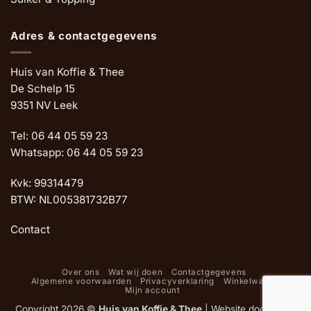
Adres & contactgegevens
Huis van Koffie & Thee
De Schelp 15
9351 NV Leek
Tel: 06 44 05 59 23
Whatsapp: 06 44 05 59 23
Kvk: 99314479
BTW: NL005381732B77
Contact
Over ons
Wat wij doen
Contactgegevens
Algemene voorwaarden
Privacyverklaring
Winkelwagen
Mijn account
Copyright 2026 ©
Huis van Koffie & Thee
|
Website door Oemf