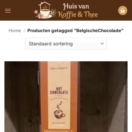
Ga
naar
inhoud
Home
/
Producten getagged “BelgischeChocolade”