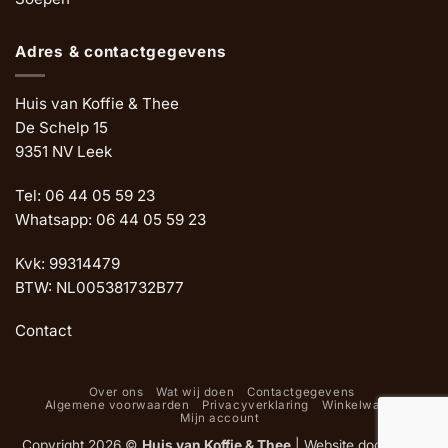
Adres & contactgegevens
Huis van Koffie & Thee
De Schelp 15
9351 NV Leek
Tel: 06 44 05 59 23
Whatsapp: 06 44 05 59 23
Kvk: 99314479
BTW: NL005381732B77
Contact
Over ons
Wat wij doen
Contactgegevens
Algemene voorwaarden
Privacyverklaring
Winkelwagen
Mijn account
Copyright 2026 ©
Huis van Koffie & Thee
|
Website door Oemf