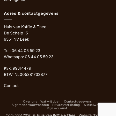
Adres & contactgegevens
Huis van Koffie & Thee
De Schelp 15
9351 NV Leek
Tel: 06 44 05 59 23
Whatsapp: 06 44 05 59 23
Kvk: 99314479
BTW: NL005381732B77
Contact
Over ons
Wat wij doen
Contactgegevens
Algemene voorwaarden
Privacyverklaring
Winkelwagen
Mijn account
Copyright 2026 ©
Huis van Koffie & Thee
|
Website door Oemf