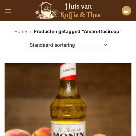
Ga
naar
inhoud
Home
/
Producten getagged “Amarettosiroop”