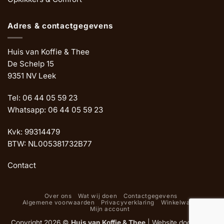
Adres & contactgegevens
Huis van Koffie & Thee
De Schelp 15
9351 NV Leek
Tel: 06 44 05 59 23
Whatsapp: 06 44 05 59 23
Kvk: 99314479
BTW: NL005381732B77
Contact
Over ons
Wat wij doen
Contactgegevens
Algemene voorwaarden
Privacyverklaring
Winkelwagen
Mijn account
Copyright 2026 ©
Huis van Koffie & Thee
|
Website door Oemf