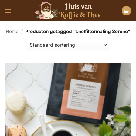
Ga
naar
inhoud
Home
/
Producten getagged “snelfiltermaling Sereno”