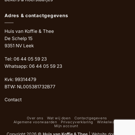
Adres & contactgegevens
Huis van Koffie & Thee
De Schelp 15
9351 NV Leek
Tel: 06 44 05 59 23
Whatsapp: 06 44 05 59 23
Kvk: 99314479
BTW: NL005381732B77
Contact
Over ons
Wat wij doen
Contactgegevens
Algemene voorwaarden
Privacyverklaring
Winkelwagen
Mijn account
Copyright 2026 ©
Huis van Koffie & Thee
|
Website door Oemf