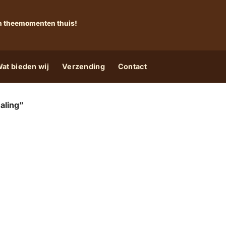
 én theemomenten thuis!
at bieden wij
Verzending
Contact
aling”