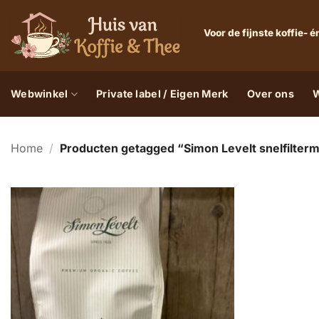
Ga
naar
Voor de fijnste koffie-
inhoud
Webwinkel
Private label / Eigen Merk
Over ons
W
Home
/
Producten getagged “Simon Levelt snelfilterm