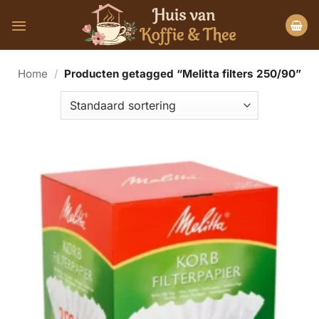
Ga
naar
inhoud
Home
/
Producten getagged “Melitta filters 250/90”