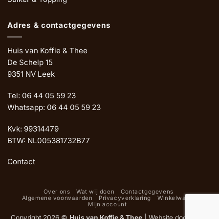
Adres & contactgegevens
Huis van Koffie & Thee
De Schelp 15
9351 NV Leek
Tel: 06 44 05 59 23
Whatsapp: 06 44 05 59 23
Kvk: 99314479
BTW: NL005381732B77
Contact
Over ons
Wat wij doen
Contactgegevens
Algemene voorwaarden
Privacyverklaring
Winkelwagen
Mijn account
Copyright 2026 ©
Huis van Koffie & Thee
|
Website door Oemf